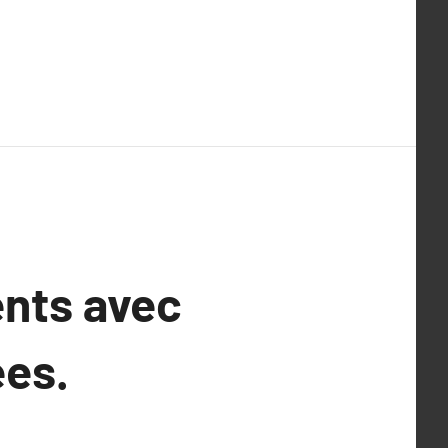
ents avec
ées.