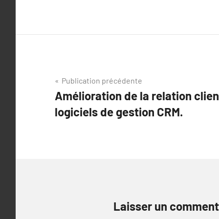
Navigation
Publication précédente
Amélioration de la relation clie
de
logiciels de gestion CRM.
l’article
Laisser un comment