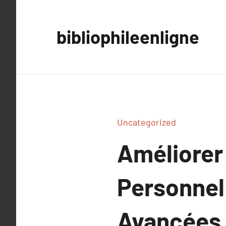
Aller
au
bibliophileenligne
contenu
Uncategorized
Améliorer
Personnel
Avancées