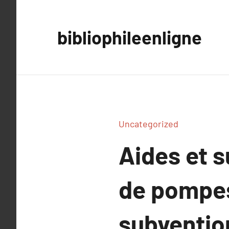
Aller
au
bibliophileenligne
contenu
Uncategorized
Aides et s
de pompes
subventio