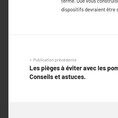
terme. Que vous construisi
dispositifs devraient être s
Navigation
Publication précédente
Les pièges à éviter avec les po
de
Conseils et astuces.
l’article