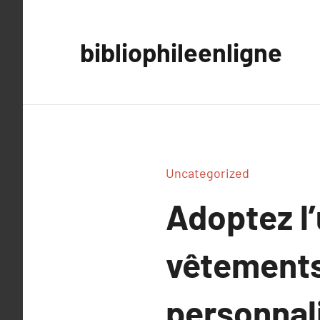
Aller
au
bibliophileenligne
contenu
Uncategorized
Adoptez l’
vêtements
personnal