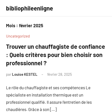
Aller
bibliophileenligne
au
contenu
Mois :
février 2025
Uncategorized
Trouver un chauffagiste de confiance
: Quels critères pour bien choisir son
professionnel ?
par
Louise KESTEL
février 28, 2025
Aucun
commentaire
Le rôle du chauffagiste et ses compétences Le
spécialiste en installation thermique est un
professionnel qualifié. Il assure l’entretien de les
chaudières. Grâce à son […]