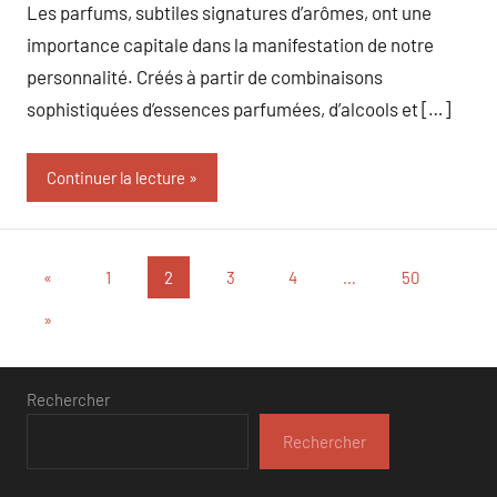
Les parfums, subtiles signatures d’arômes, ont une
importance capitale dans la manifestation de notre
personnalité. Créés à partir de combinaisons
sophistiquées d’essences parfumées, d’alcools et […]
Continuer la lecture
Pagination
Publications
«
1
2
3
4
…
50
précédentes
des
Articles
»
suivants
publications
Rechercher
Rechercher